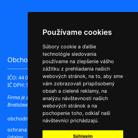
Používame cookies
Súbory cookie a ďalšie
technológie sledovania
Obchodné údaje
používame na zlepšenie vášho
zážitku z prehliadania našich
webových stránok, na to, aby sme
IČO: 44 096 780
vám zobrazovali prispôsobený
IČ DPH: SK2022576743
obsah a cielené reklamy, na
Firma je zapísaná v Obchodnom registri Okresného súdu
analýzu návštevnosti našich
Bratislava I oddiel Sro, Vložka číslo: 51631/B
webových stránok a na
pochopenie toho, odkiaľ naši
obchodné podmienky
návštevníci prichádzajú.
ochrana osobných
Súhlasím
údajov