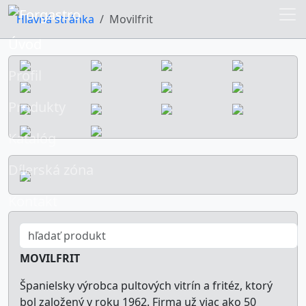
Hlavná stránka
Movilfrit
Úvod
Profil
Produkty
Katalóg
Dílerská zóna
Kontakt
pultové vitríny a fritézy - dopredaj
MOVILFRIT
Španielsky výrobca pultových vitrín a fritéz, ktorý
bol založený v roku 1962. Firma už viac ako 50