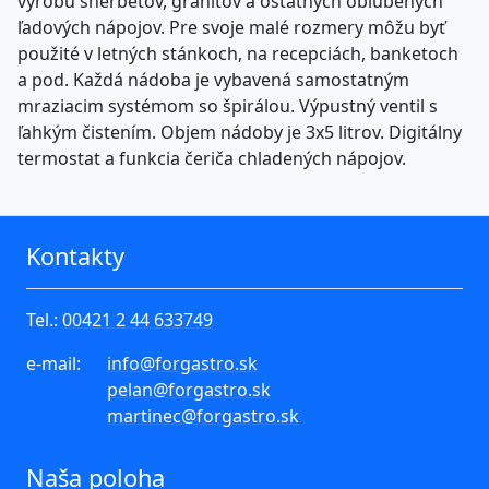
výrobu sherbetov, granitov a ostatných obľúbených
ľadových nápojov. Pre svoje malé rozmery môžu byť
použité v letných stánkoch, na recepciách, banketoch
a pod. Každá nádoba je vybavená samostatným
mraziacim systémom so špirálou. Výpustný ventil s
ľahkým čistením. Objem nádoby je 3x5 litrov.
Digitálny
termostat a funkcia
čeriča chladených nápojov.
Kontakty
Tel.:
00421 2 44 633749
e-mail:
info
@forgastro.sk
pelan
@forgastro.sk
martinec
@forgastro.sk
Naša poloha