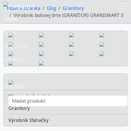
Hlavná stránka
Gbg
Granitory
Výrobník ľadovej drte (GRANITOR) GRANISMART 3
Úvod
Profil
Produkty
Katalóg
Dílerská zóna
Kontakt
Ohrievače čokolády
Granitory
Výrobník šľahačky