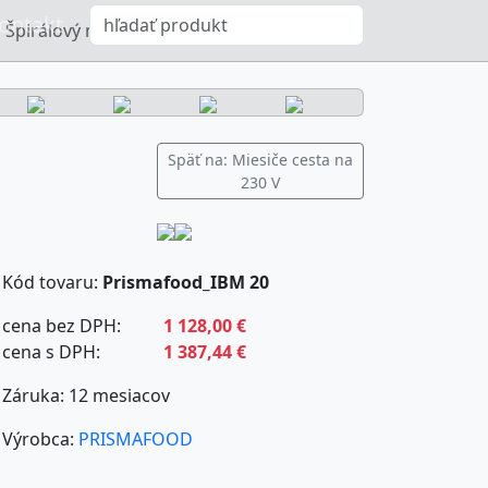
ontakt
Špirálový miesič cesta IBM 20
Späť na: Miesiče cesta na
230 V
Kód tovaru:
Prismafood_IBM 20
cena bez DPH:
1 128,00 €
cena s DPH:
1 387,44 €
Záruka: 12 mesiacov
Výrobca:
PRISMAFOOD