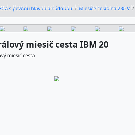
vod
Profil
Produkty
Katalóg
Dílerská zóna
K
esta s pevnou hlavou a nádobou
Miesiče cesta na 230 V
rálový miesič cesta IBM 20
ový miesič cesta