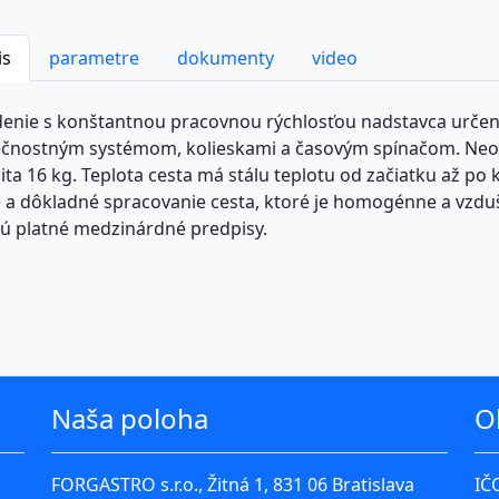
is
parametre
dokumenty
video
denie s konštantnou pracovnou rýchlosťou nadstavca určené
čnostným systémom, kolieskami a časovým spínačom. Neod
ita 16 kg. Teplota cesta má stálu teplotu od začiatku až po
e a dôkladné spracovanie cesta, ktoré je homogénne a vzdu
jú platné medzinárdné predpisy.
Naša poloha
O
FORGASTRO s.r.o., Žitná 1, 831 06 Bratislava
IČ