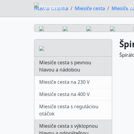
Ú
Hlavná stránka
Miesiče cesta
Miesiče c
Špi
Špirál
Miesiče cesta s pevnou
hlavou a nádobou
Miesiče cesta na 230 V
Miesiče cesta na 400 V
Miesiče cesta s reguláciou
otáčok
Miesiče cesta s výklopnou
hlavou a odpojiteľnou