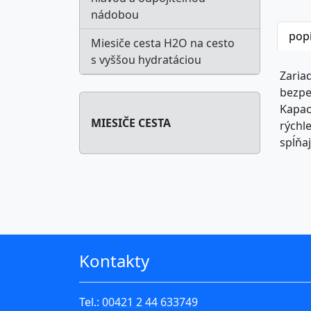
nádobou
pop
Miesiče cesta H2O na cesto
s vyššou hydratáciou
Zaria
bezpe
Kapac
MIESIČE CESTA
rýchl
spĺňa
Kontakty
Tel.:
00421 2 44 633749