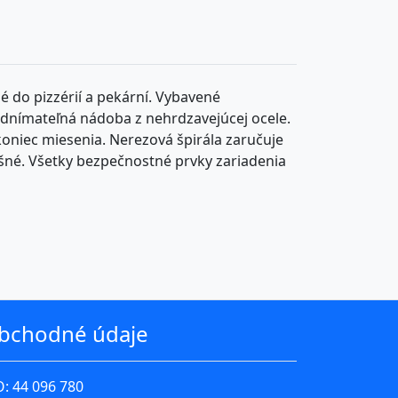
 do pizzérií a pekární. Vybavené
nímateľná nádoba z nehrdzavejúcej ocele.
 koniec miesenia. Nerezová špirála zaručuje
šné. Všetky bezpečnostné prvky zariadenia
bchodné údaje
O: 44 096 780