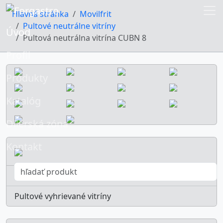
Hlavná stránka
Movilfrit
Pultové neutrálne vitríny
Úvod
Pultová neutrálna vitrína CUBN 8
Profil
Produkty
Katalóg
Dílerská zóna
Kontakt
Pultové chladiace vitríny s dvojitým chladením
Pultové vyhrievané vitríny