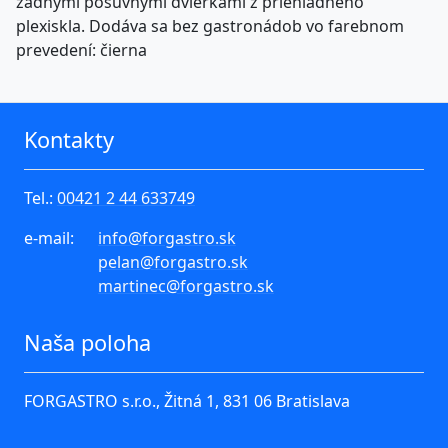
zadnými posuvnými dvierkami z priehľadného
plexiskla. Dodáva sa bez gastronádob vo farebnom
prevedení: čierna
Kontakty
Tel.:
00421 2 44 633749
e-mail:
info
@forgastro.sk
pelan
@forgastro.sk
martinec
@forgastro.sk
Naša poloha
FORGASTRO s.r.o., Žitná 1, 831 06 Bratislava