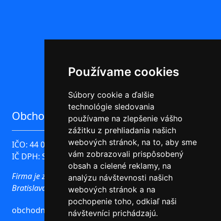
Používame cookies
Súbory cookie a ďalšie
technológie sledovania
Obchodné údaje
používame na zlepšenie vášho
zážitku z prehliadania našich
webových stránok, na to, aby sme
IČO: 44 096 780
vám zobrazovali prispôsobený
IČ DPH: SK2022576743
obsah a cielené reklamy, na
Firma je zapísaná v Obchodnom registri Okresného súdu
analýzu návštevnosti našich
Bratislava I oddiel Sro, Vložka číslo: 51631/B
webových stránok a na
pochopenie toho, odkiaľ naši
obchodné podmienky
návštevníci prichádzajú.