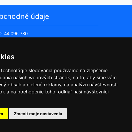
bchodné údaje
O: 44 096 780
 DPH: SK2022576743
rma je zapísaná v Obchodnom registri
kies
esného súdu Bratislava I oddiel Sro, Vložka
lo: 51631/B
 technológie sledovania používame na zlepšenie
adania našich webových stránok, na to, aby sme vám
chodné podmienky
ný obsah a cielené reklamy, na analýzu návštevnosti
hrana osobných
k a na pochopenie toho, odkiaľ naši návštevníci
ajov
am
Zmeniť moje nastavenia
Design by SPONA production s.r.o.