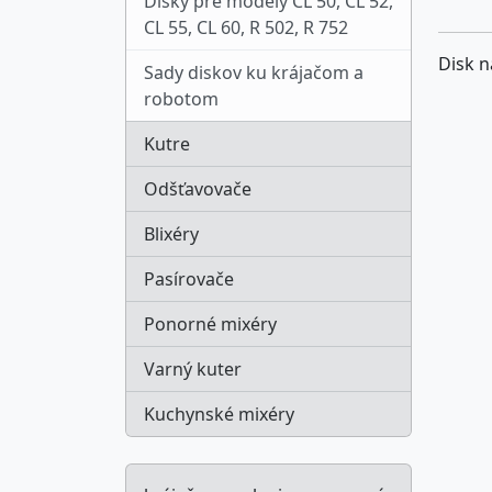
Disky pre modely CL 50, CL 52,
CL 55, CL 60, R 502, R 752
Disk n
Sady diskov ku krájačom a
robotom
Kutre
Odšťavovače
Blixéry
Pasírovače
Ponorné mixéry
Varný kuter
Kuchynské mixéry