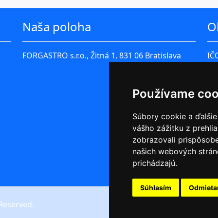
Naša poloha
O
FORGASTRO s.r.o., Žitná 1, 831 06 Bratislava
IČ
IČ
Fi
Používame coo
Okr
čís
Súbory cookie a ďalšie
vášho zážitku z prehli
ob
zobrazovali prispôsobe
oc
našich webových stráno
úd
prichádzajú.
Súhlasím
Odmiet
 Reserved.