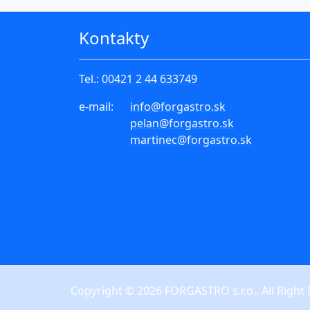
Kontakty
Tel.:
00421 2 44 633749
e-mail:
info
@forgastro.sk
pelan
@forgastro.sk
martinec
@forgastro.sk
Copyright © 2026 FORGASTRO s.r.o.. All Right