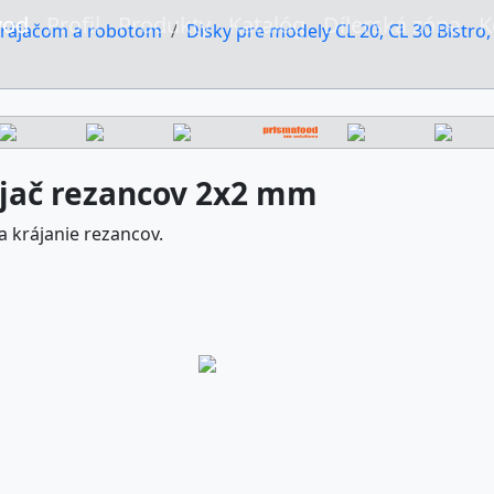
vod
Profil
Produkty
Katalóg
Dílerská zóna
K
krájačom a robotom
Disky pre modely CL 20, CL 30 Bistro, 
jač rezancov 2x2 mm
a krájanie rezancov.