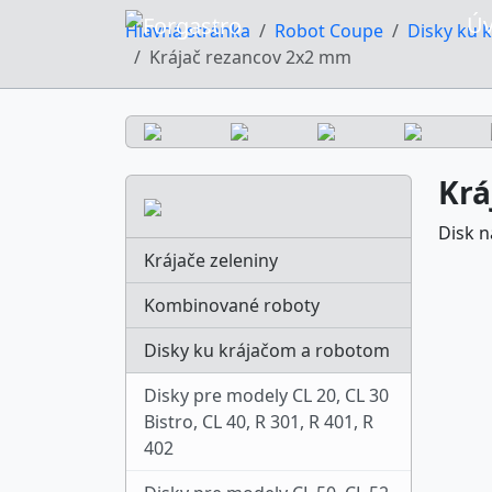
Ú
Hlavná stránka
Robot Coupe
Disky ku 
Krájač rezancov 2x2 mm
Krá
Disk n
Krájače zeleniny
Kombinované roboty
Disky ku krájačom a robotom
Disky pre modely CL 20, CL 30
Bistro, CL 40, R 301, R 401, R
402