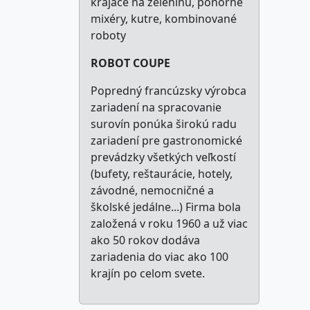
krájače na zeleninu, ponorné
mixéry, kutre, kombinované
roboty
ROBOT COUPE
Popredný francúzsky výrobca
zariadení na spracovanie
surovín ponúka širokú radu
zariadení pre gastronomické
prevádzky všetkých veľkostí
(bufety, reštaurácie, hotely,
závodné, nemocničné a
školské jedálne...) Firma bola
založená v roku 1960 a už viac
ako 50 rokov dodáva
zariadenia do viac ako 100
krajín po celom svete.