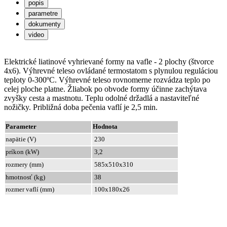
popis
parametre
dokumenty
video
Elektrické liatinové vyhrievané formy na vafle - 2 plochy (štvorce
4x6). Výhrevné teleso ovládané termostatom s plynulou reguláciou
teploty 0-300ºC. Výhrevné teleso rovnomerne rozvádza teplo po
celej ploche platne. Žliabok po obvode formy účinne zachýtava
zvyšky cesta a mastnotu. Teplu odolné držadlá a nastaviteľné
nožičky. Približná doba pečenia vaflí je 2,5 min.
Parameter
Hodnota
napätie (V)
230
príkon (kW)
3,2
rozmery (mm)
585x510x310
hmotnosť (kg)
38
rozmer vaflí (mm)
100x180x26