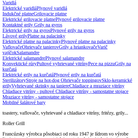
Varidlá
Elektrické varidlá
Plynové varidlá
Indukčné platne
Grilovacie platne
Elektrické grilovacie platne
Plynové grilovacie platne
Kontaktné grily
Grily na gyros
Elektrické grily na gyros
Plynové grily na gyros
Lávové grily
Platne na palacinky
Elektrické platne na palacinky
Plynové platne na palacinky
Vaflovače
Ohrievače tanierov
Grily a hriankovače
Varič
vajíčok
Salamandre
Elektrické salamandre
Plynové salamandre
Konvektické rúry
Pultové vyhrievané vitríny
Pece na pizzu
Grily na
kurčatá
Elektrické grily na kurčatá
Plynové grily na kurčatá
Sterilizátory
Stroje na hot-dog
Ohrievače toppingov
Sklo-keramické
grily
Vyhrievané skrinky na taniere
Chladiace a mraziace vitríny
Chladiace vitríny - pultové
Chladiace vitríny - samostatne stojace
Mraziace vitríny - samostatne stojace
Mobilné šalátové bary
toastery, vaflovače, vyhrievané a chladiace vitríny, fritézy, grily...
Roller Grill
Francúzsky výrobca pôsobiaci od roku 1947 je lídrom vo výrobe