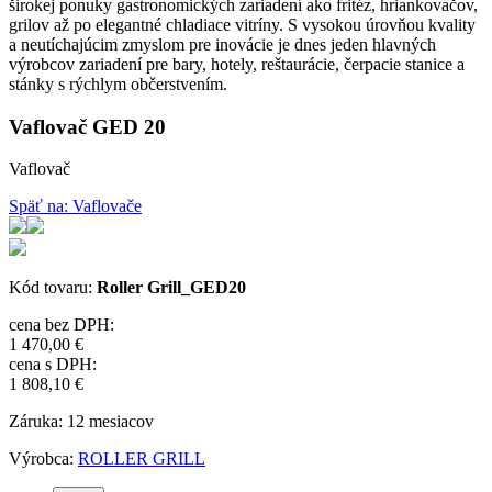
širokej ponuky gastronomických zariadení ako fritéz, hriankovačov,
grilov až po elegantné chladiace vitríny. S vysokou úrovňou kvality
a neutíchajúcim zmyslom pre inovácie je dnes jeden hlavných
výrobcov zariadení pre bary, hotely, reštaurácie, čerpacie stanice a
stánky s rýchlym občerstvením.
Vaflovač GED 20
Vaflovač
Späť na: Vaflovače
Kód tovaru:
Roller Grill_GED20
cena bez DPH:
1 470,00 €
cena s DPH:
1 808,10 €
Záruka: 12 mesiacov
Výrobca:
ROLLER GRILL