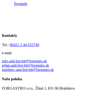
Prospekt
Kontakty
Tel.:
00421 2 44 633749
e-mail:
info
-anti-bot-bit
@forgastro.sk
pelan
-anti-bot-bit
@forgastro.sk
martinec
-anti-bot-bit
@forgastro.sk
Naša poloha
FORGASTRO s.r.o., Žitná 1, 831 06 Bratislava