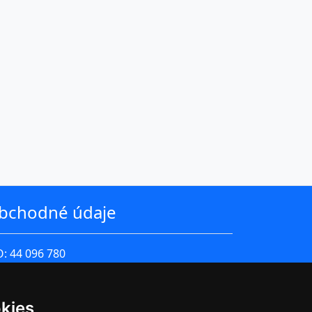
bchodné údaje
O: 44 096 780
 DPH: SK2022576743
rma je zapísaná v Obchodnom registri
kies