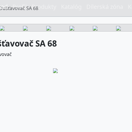
vod
Profil
Produkty
Katalóg
Dílerská zóna
K
Odšťavovač SA 68
ťavovač SA 68
vovač