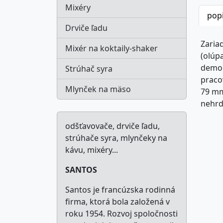
Mixéry
pop
Drviče ľadu
Zaria
Mixér na koktaily-shaker
(olúp
demon
Strúhač syra
praco
Mlynček na mäso
79 mm
nehrd
odšťavovače, drviče ľadu,
strúhače syra, mlynčeky na
kávu, mixéry...
SANTOS
Santos je francúzska rodinná
firma, ktorá bola založená v
roku 1954. Rozvoj spoločnosti