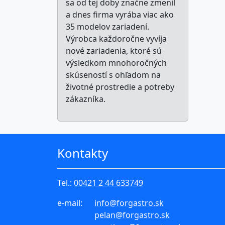
sa od tej doby značne zmenil
a dnes firma vyrába viac ako
35 modelov zariadení.
Výrobca každoročne vyvíja
nové zariadenia, ktoré sú
výsledkom mnohoročných
skúseností s ohľadom na
životné prostredie a potreby
zákazníka.
Kontakty
Tel.:
00421 2 44 633749
e-mail:
info
@forgastro.sk
pelan
@forgastro.sk