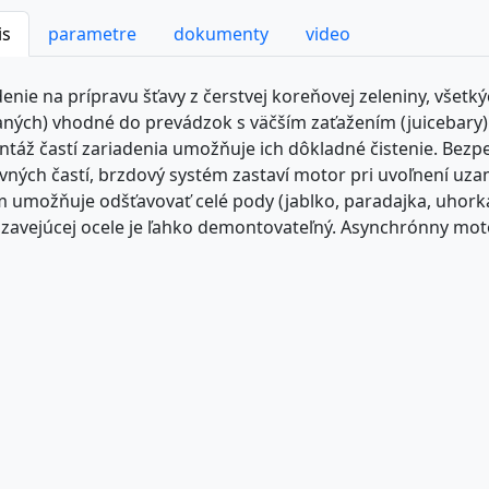
is
parametre
dokumenty
video
denie na prípravu šťavy z čerstvej koreňovej zeleniny, všetk
aných) vhodné do prevádzok s väčším zaťažením (juicebary)
táž častí zariadenia umožňuje ich dôkladné čistenie. Bezpe
vných častí, brzdový systém zastaví motor pri uvoľnení uz
 umožňuje odšťavovať celé pody (jablko, paradajka, uhorka 
zavejúcej ocele je ľahko demontovateľný. Asynchrónny moto