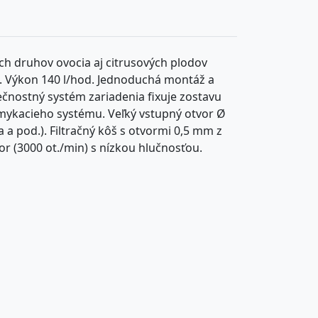
ých druhov ovocia aj citrusových plodov
. Výkon 140 l/hod. Jednoduchá montáž a
čnostný systém zariadenia fixuje zostavu
amykacieho systému. Veľký vstupný otvor Ø
a pod.). Filtračný kôš s otvormi 0,5 mm z
r (3000 ot./min) s nízkou hlučnosťou.