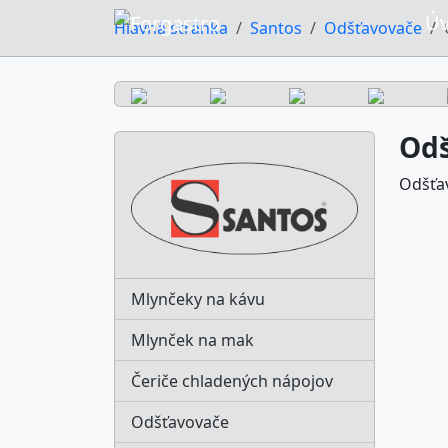
Ú
Hlavná stránka
Santos
Odšťavovače
Odš
Odšťa
Mlynčeky na kávu
Mlynček na mak
Čeriče chladených nápojov
Odšťavovače