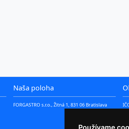
Naša poloha
O
FORGASTRO s.r.o., Žitná 1, 831 06 Bratislava
IČ
IČ
Fi
Používame coo